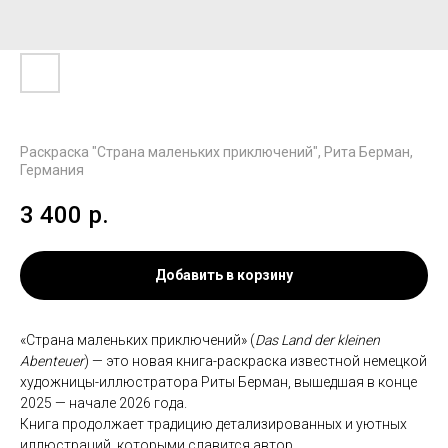
Раскраска "Страна маленьких приключений", Рита Берман,
Германия
3 400
р.
Добавить в корзину
«Страна маленьких приключений» (
Das Land der kleinen
Abenteuer
) — это новая книга-раскраска известной немецкой
художницы-иллюстратора Риты Берман, вышедшая в конце
2025 — начале 2026 года.
Книга продолжает традицию детализированных и уютных
иллюстраций, которыми славится автор.