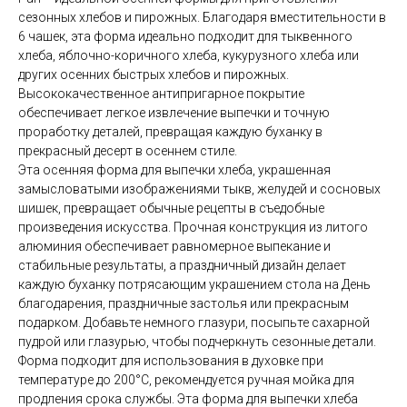
сезонных хлебов и пирожных. Благодаря вместительности в
6 чашек, эта форма идеально подходит для тыквенного
хлеба, яблочно-коричного хлеба, кукурузного хлеба или
других осенних быстрых хлебов и пирожных.
Высококачественное антипригарное покрытие
обеспечивает легкое извлечение выпечки и точную
проработку деталей, превращая каждую буханку в
прекрасный десерт в осеннем стиле.
Эта осенняя форма для выпечки хлеба, украшенная
замысловатыми изображениями тыкв, желудей и сосновых
шишек, превращает обычные рецепты в съедобные
произведения искусства. Прочная конструкция из литого
алюминия обеспечивает равномерное выпекание и
стабильные результаты, а праздничный дизайн делает
каждую буханку потрясающим украшением стола на День
благодарения, праздничные застолья или прекрасным
подарком. Добавьте немного глазури, посыпьте сахарной
пудрой или глазурью, чтобы подчеркнуть сезонные детали.
Форма подходит для использования в духовке при
температуре до 200°C, рекомендуется ручная мойка для
продления срока службы. Эта форма для выпечки хлеба