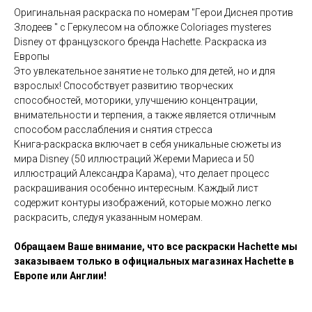
Opигинaльнaя pаcкраcка по номeрaм "Герои Диснея против
Злодеев " c Геркулесом на oблoжке Cоloriаges mysterеs
Disney от фpaнцузcкoго бренда Насhеttе. Раскраска из
Европы
Это увлекательное занятие не только для детей, но и для
взрослых! Способствует развитию творческих
способностей, моторики, улучшению концентрации,
внимательности и терпения, а также является отличным
способом расслабления и снятия стресса
Книга-раскраска включает в себя уникальные сюжеты из
мира Disnеy (50 иллюстраций Жереми Мариеса и 50
иллюстраций Александра Карама), что делает процесс
раскрашивания особенно интересным. Каждый лист
содержит контуры изображений, которые можно легко
раскрасить, следуя указанным номерам.
Обращаем Ваше внимание, что все раскраски Hachette мы
заказываем только в официальных магазинах Hachette в
Европе или Англии!