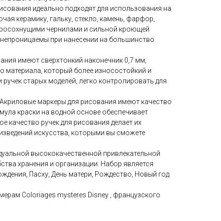
исования идеально подходят для использования на
чая керамику, гальку, стекло, камень, фарфор,
ыстросохнущими чернилами и сильной кроющей
непроницаемы при нанесении на большинство
ания имеют сверхтонкий наконечник 0,7 мм,
о материала, который более износостойкий и
 ручек старых моделей, легко контролировать для
 Акриловые маркеры для рисования имеют качество
мула краски на водной основе обеспечивает
е качество ручек для рисования делает их
изведений искусства, которыми вы сможете
идуальной высококачественной привлекательной
ства хранения и организации. Набор является
ждения, Пасху, День матери, Рождество, Новый год
мерам Соlоriаgеs mystеrеs Disnеy , французского