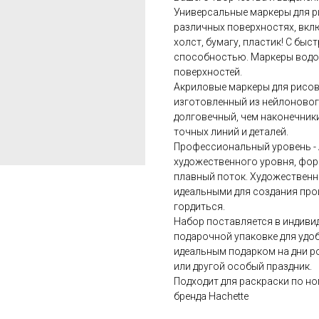
Универсальные маркеры для р
различных поверхностях, вклю
холст, бумагу, пластик! С б
способностью. Маркеры водо
поверхностей.
Акриловые маркеры для рисов
изготовленный из нейлоновог
долговечный, чем наконечники
точных линий и деталей.
Профессиональный уровень -
художественного уровня, фор
плавный поток. Художественно
идеальными для создания про
гордиться.
Набор поставляется в индив
подарочной упаковке для удоб
идеальным подарком на дни ро
или другой особый праздник.
Подходит для раскраски по но
бренда Насhеttе